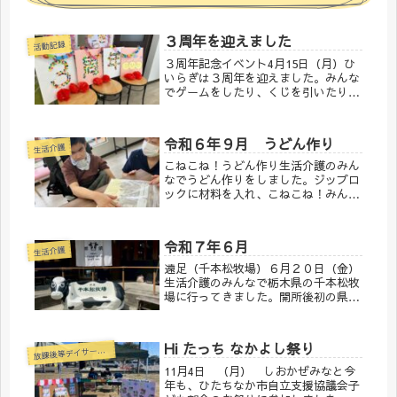
３周年を迎えました
活動記録
３周年記念イベント4月15日（月）ひ
いらぎは３周年を迎えました。みんな
でゲームをしたり、くじを引いたりイ
ベントを楽しみました♬スタッフから
はお祝いのケーキも🎂今後も子ども達
のため、ご家族様のために必要な施設
令和６年９月 うどん作り
であり続けるよう、頑張ってまいり
生活介護
ま...
こねこね！うどん作り生活介護のみん
なでうどん作りをしました。ジップロ
ックに材料を入れ、こねこね！みんな
材料を入れるのも、こねるのもとても
上手。作ったうどんはお昼にいただき
ました。自分で作ったものは美味しい
令和７年６月
よね～みんな完食です。
生活介護
遠足（千本松牧場）６月２０日（金）
生活介護のみんなで栃木県の千本松牧
場に行ってきました。開所後初の県外
へのお出かけでした。自然の中を散策
したり、お土産をかったり、近くのコ
コスで昼食を食べたり！利用者様の表
Hi たっち なかよし祭り
放
課後等デイサービス
情もとても良く、楽しいのが伝わって
き...
11月4日 （月） しおかぜみなと今
年も、ひたちなか市自立支援協議会子