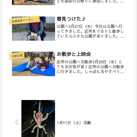
ども部会のお祭りに参加しました。た
くさんの地域の皆さまとの関わりを持
ち、ひいらぎの事を知っていただく機
会を持つことができました。ひいらぎ
春見つけた♪
放
課後等デイサービス
の事業所挨拶は生活介護の利用者さ
ん...
公園へ3月27日（水）今日は公園へ行
ってきました。近所をぐるりと散歩し
ていたら小さな公園がありました。も
ちろん遊具は乗りますよね！たくさん
遊んで歩いたあとは事業所に戻り、テ
ラスで水分補給。そして、羽化したば
お散歩と上映会
かりのアゲハチョウ🦋がいました！
活動記録
春...
近所の公園へお散歩3月20日（水）と
てもお天気が良く近所の公園へお散歩
に行きました。しゃぼん玉やすべり
台、シートの上でごろごろ、とても気
持ちよかったね♪午後はゆっくりと上
映会！水族館をテーマにたくさんのお
魚の映像を見ました🐟️
1月11日（土）活動